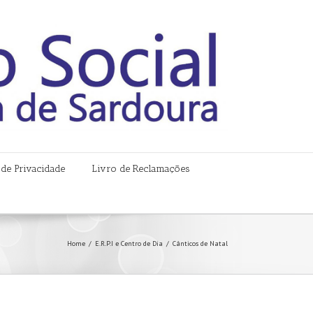
a de Privacidade
Livro de Reclamações
Home
/
E.R.P.I e Centro de Dia
/
Cânticos de Natal