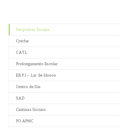
Respostas Sociais
Creche
C.A.T.L
Prolongamento Escolar
E.R.P.I – Lar de Idosos
Centro de Dia
S.A.D
Cantinas Sociais
PO APMC