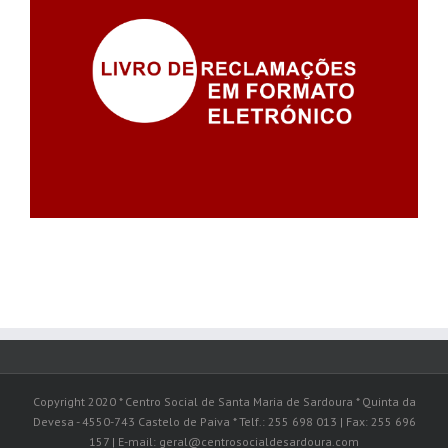
Copyright 2020 * Centro Social de Santa Maria de Sardoura * Quinta da
Devesa - 4550-743 Castelo de Paiva * Telf.: 255 698 013 | Fax: 255 696
157 | E-mail: geral@centrosocialdesardoura.com